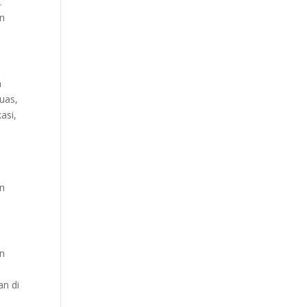
.
an
n
uas,
asi,
an
n
an di