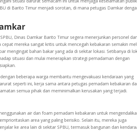
ngani situasi darurat semacam ini untuk menjaga keselamatan publik
 SPBU di Barito Timur menjadi sorotan, di mana petugas Damkar deng
Damkar
i SPBU, Dinas Damkar Barito Timur segera menerjunkan personel da
 cepat mereka sangat kritis untuk mencegah kebakaran semakin mel
 mengingat bahan bakar yang ada di sekitar lokasi. Setibanya di lok
hadap situasi dan mulai menerapkan strategi pemadaman dengan
siapkan.
, dengan beberapa warga membantu mengevakuasi kendaraan yang
 darurat seperti ini, kerja sama antara petugas pemadam kebakaran d
lamatan semua pihak dan meminimalkan kerusakan yang terjadi.
enggunakan air dan foam pemadam kebakaran untuk mengendalika
mprioritaskan area yang paling berisiko. Selain itu, mereka juga
alar ke area lain di sekitar SPBU, termasuk bangunan dan kendara