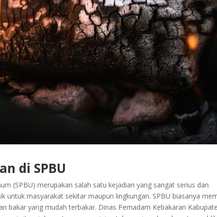
an di SPBU
um (SPBU) merupakan salah satu kejadian yang sangat serius dan
k untuk masyarakat sekitar maupun lingkungan. SPBU biasanya memi
bahan bakar yang mudah terbakar. Dinas Pemadam Kebakaran Kabupat