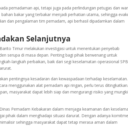
ada pemadaman api, tetapi juga pada perlindungan petugas dan wa
ari bahan bakar yang terbakar menjadi perhatian utama, sehingga evak
ahlian dan pengalaman tim pemadam, api berhasil dipadamkan dalam
ndakan Selanjutnya
 Barito Timur melakukan investigasi untuk menentukan penyebab
den serupa di masa depan. Penting bagi pihak berwenang untuk
ngkah-langkah perbaikan, baik dari segi keselamatan operasional SP
rurat.
akan pentingnya kesadaran dan kewaspadaan terhadap keselamatan.
ara menggunakan alat pemadam api ringan, perlu terus ditingkatkan
depan, masyarakat dapat lebih siap dan mengurangi risiko yang mungk
ran Dinas Pemadam Kebakaran dalam menjaga keamanan dan keselam
bagai pihak dalam menghadapi situasi darurat. Dengan adanya komitm
minimalisir sehingga masyarakat dapat tetap merasa aman dalam