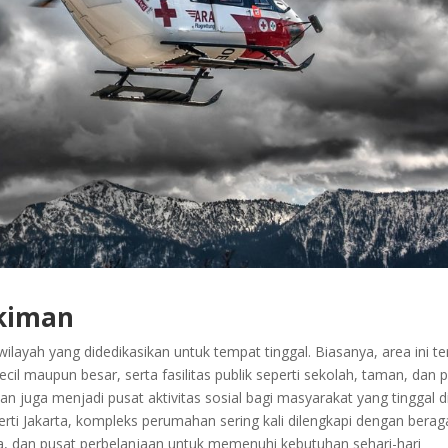
kiman
ayah yang didedikasikan untuk tempat tinggal. Biasanya, area ini ter
ecil maupun besar, serta fasilitas publik seperti sekolah, taman, dan 
 juga menjadi pusat aktivitas sosial bagi masyarakat yang tinggal d
erti Jakarta, kompleks perumahan sering kali dilengkapi dengan bera
aga, dan pusat perbelanjaan untuk memenuhi kebutuhan sehari-hari