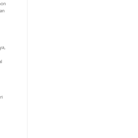
hon
gan
ya,
al
ri