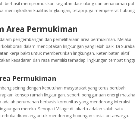
elah berhasil mempromosikan kegiatan daur ulang dan penanaman po
ya meningkatkan kualitas lingkungan, tetapi juga mempererat hubun
am Area Permukiman
g dalam pengembangan dan pemeliharaan area permukiman. Melalui
rkolaborasi dalam menciptakan lingkungan yang lebih baik. Di Suraba
tan kerja bakti untuk membersihkan lingkungan. Keterlibatan aktif
kan kesadaran dan rasa memiliki terhadap lingkungan tempat tingg
Area Permukiman
mbang seiring dengan kebutuhan masyarakat yang terus berubah.
rapkan konsep ramah lingkungan, seperti penggunaan energi mataha
nya adalah perumahan berbasis komunitas yang mendorong interaksi
lingkungan mereka. Senopati Village di Jakarta adalah salah satu
 terbuka dirancang untuk mendorong hubungan sosial antarwarga.