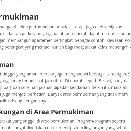
ermukiman
ngaruhi oleh pertumbuhan populasi, tetapi juga oleh kebijakan
a, di daerah perkotaan yang padat, pemerintah dapat memutuskan u
gan membangun apartemen bertingkat. Sebagai contoh, kawasan Po
ung bertingkat yang menjadi hunian bagi masyarakat kelas menengah 
iman
tinggal yang aman, mereka juga menghadapi berbagai tantangan. S
ang sering terjadi saat jam sibuk. Di daerah seperti Bekasi, banyak
p pagi dan sore hari jalanan dipadati kendaraan. Selain itu, masalah
au juga menjadi perhatian. Banyak area permukiman yang tidak memili
alitas hidup penghuninya.
gkungan di Area Permukiman
arakat yang tinggal di area permukiman. Program-program seperti
ampah sangat diperlukan untuk menciptakan lingkungan yang sehat.